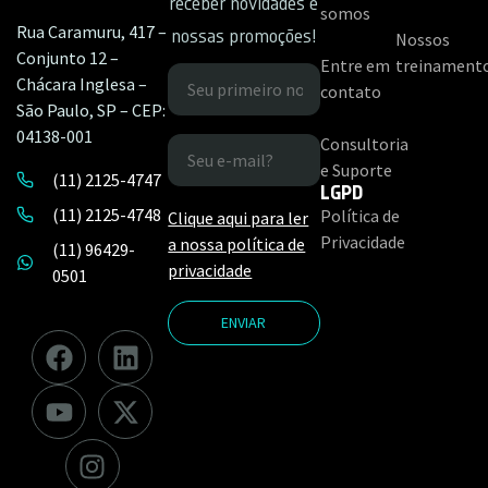
receber novidades e
somos
Rua Caramuru, 417 –
nossas promoções!
Nossos
Conjunto 12 –
Entre em
treinament
Chácara Inglesa –
contato
São Paulo, SP – CEP:
04138-001
Consultoria
e Suporte
(11) 2125-4747
LGPD
(11) 2125-4748
Política de
Clique aqui para ler
Privacidade
a nossa política de
(11) 96429-
privacidade
0501
ENVIAR