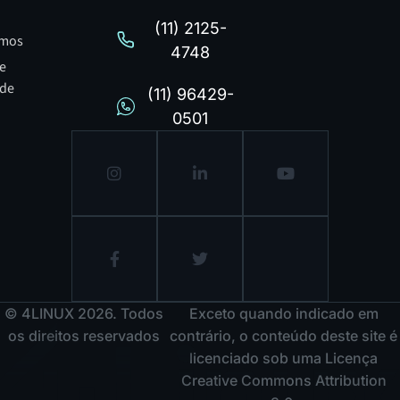
(11) 2125-
mos
4748
de
ade
(11) 96429-
0501
© 4LINUX 2026. Todos
Exceto quando indicado em
os direitos reservados
contrário, o conteúdo deste site é
licenciado sob uma Licença
Creative Commons Attribution