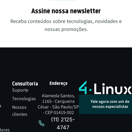
Assine nossa newsletter
Receba conteúdos sobre tecnologias, novidades e
nossas promoções.
Consultoria
Endereço
Suporte
Alameda Santos,
Tecnologias
1165 - Cerqueira
Fale agora com um de
a
César - São Paulo/SP
nossos especialistas
Nossos
- CEP 01419-002
clientes
(11) 2125-
4747
dores