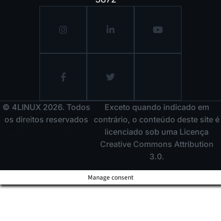
© 4LINUX 2026. Todos
Exceto quando indicado em
os direitos reservados
contrário, o conteúdo deste site é
licenciado sob uma Licença
Creative Commons Attribution
3.0.
Manage consent