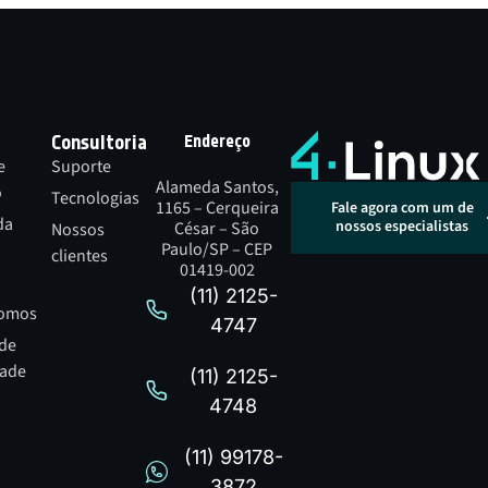
Consultoria
Endereço
e
Suporte
Alameda Santos,
o
Tecnologias
1165 – Cerqueira
Fale agora com um de
da
nossos especialistas
César – São
Nossos
Paulo/SP – CEP
clientes
01419-002
(11) 2125-
omos
4747
 de
dade
(11) 2125-
4748
(11) 99178-
3872