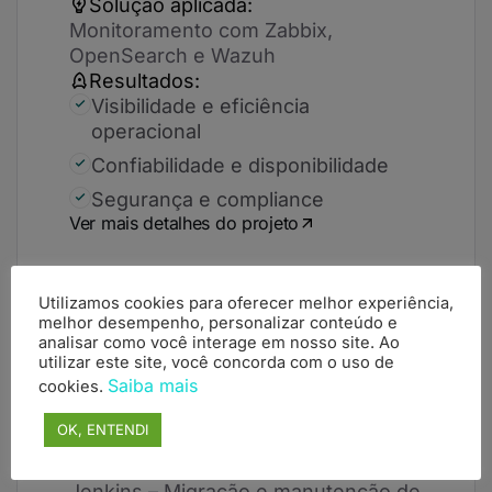
Solução aplicada:
Monitoramento com Zabbix,
OpenSearch e Wazuh
Resultados:
Visibilidade e eficiência
operacional
Confiabilidade e disponibilidade
Segurança e compliance
Ver mais detalhes do projeto
Utilizamos cookies para oferecer melhor experiência,
melhor desempenho, personalizar conteúdo e
analisar como você interage em nosso site. Ao
Financeiro
utilizar este site, você concorda com o uso de
Saiba mais
cookies.
Desafio
Migrar Jenkins legado para EKS
OK, ENTENDI
seguro e escalável
Solução aplicada:
Jenkins – Migração e manutenção de