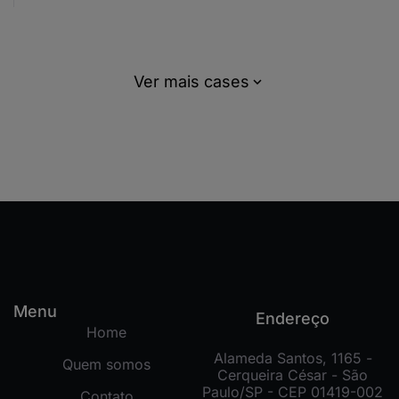
Ver mais cases
Menu
Endereço
Home
Alameda Santos, 1165 -
Quem somos
Cerqueira César - São
Paulo/SP - CEP 01419-002
Contato