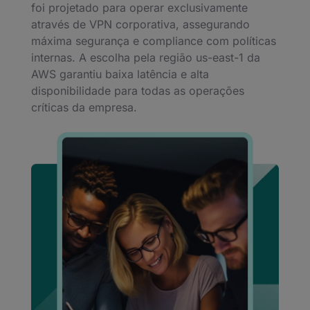
foi projetado para operar exclusivamente
através de VPN corporativa, assegurando
máxima segurança e compliance com políticas
internas. A escolha pela região us-east-1 da
AWS garantiu baixa latência e alta
disponibilidade para todas as operações
críticas da empresa.