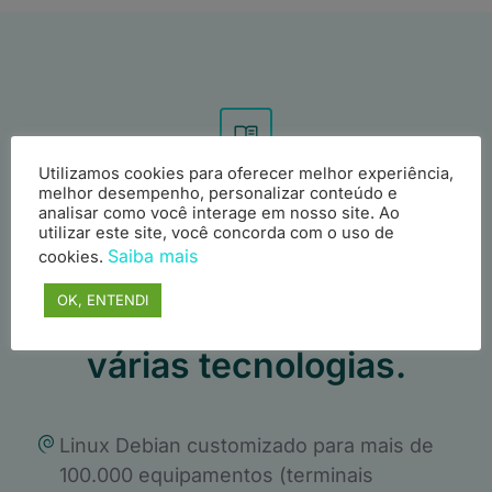
Utilizamos cookies para oferecer melhor experiência,
Apresentamos neste
melhor desempenho, personalizar conteúdo e
analisar como você interage em nosso site. Ao
ebook uma variedade de
utilizar este site, você concorda com o uso de
Saiba mais
cookies.
cases de sucesso com
OK, ENTENDI
detalhamento técnico de
várias tecnologias.
Linux Debian customizado para mais de
100.000 equipamentos (terminais