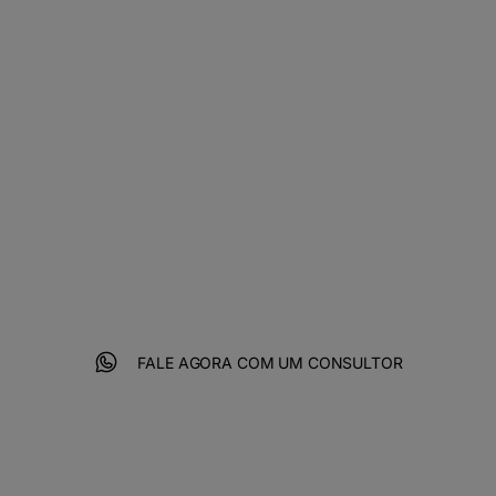
digital com a
4Linux
Para atingir todos os seus objetivos
de negócio e crescer digitalmente
com velocidade, você precisa do
melhor em criatividade, performance
e tecnologia.
FALE AGORA COM UM CONSULTOR