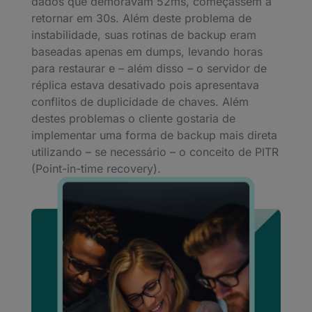
dados que demoravam 52ms, começassem a
retornar em 30s. Além deste problema de
instabilidade, suas rotinas de backup eram
baseadas apenas em dumps, levando horas
para restaurar e – além disso – o servidor de
réplica estava desativado pois apresentava
conflitos de duplicidade de chaves. Além
destes problemas o cliente gostaria de
implementar uma forma de backup mais direta
utilizando – se necessário – o conceito de PITR
(Point-in-time recovery).