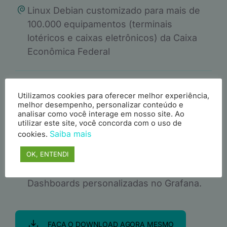
Linux Debian customizado para mais de
100.000 equipamentos (terminais
lotéricos e caixas eletrônicos) da Caixa
Econômica Federal
Descubra neste ebook como fornecemos
Utilizamos cookies para oferecer melhor experiência,
suporte 24x7 para mais de uma centena
melhor desempenho, personalizar conteúdo e
analisar como você interage em nosso site. Ao
de servidores Linux CentOS.
utilizar este site, você concorda com o uso de
Saiba mais
cookies.
OK, ENTENDI
Saiba como implementamos uma solução
baseada em Prometheus, TimescaleDB e
Dashboards personalizadas no Grafana.
FAÇA O DOWNLOAD AGORA MESMO