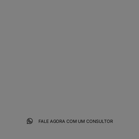
crescimento
digital com a
4Linux
Para atingir todos os seus objetivos
de negócio e crescer digitalmente
com velocidade, você precisa do
melhor em criatividade, performance
e tecnologia.
FALE AGORA COM UM CONSULTOR