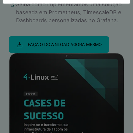
Saiba como implementamos uma solução
baseada em Prometheus, TimescaleDB e
Dashboards personalizadas no Grafana.
FAÇA O DOWNLOAD AGORA MESMO