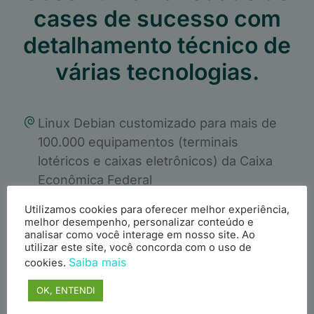
cases de sucesso com
detalhamento técnico de
várias tecnologias.
Linux Debian customizado para mais de
100.000 equipamentos (terminais
lotéricos e caixas eletrônicos) da Caixa
Econômica Federal
Utilizamos cookies para oferecer melhor experiência,
melhor desempenho, personalizar conteúdo e
Descubra neste ebook como fornecemos
analisar como você interage em nosso site. Ao
utilizar este site, você concorda com o uso de
suporte 24x7 para mais de uma centena
Saiba mais
cookies.
de servidores Linux CentOS.
OK, ENTENDI