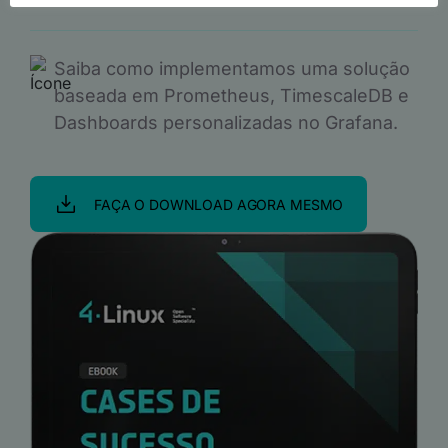
Saiba como implementamos uma solução
baseada em Prometheus, TimescaleDB e
Dashboards personalizadas no Grafana.
FAÇA O DOWNLOAD AGORA MESMO