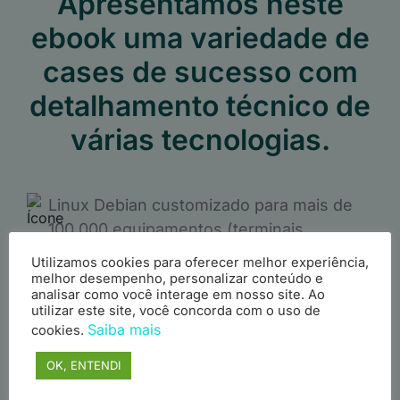
Apresentamos neste
ebook uma variedade de
cases de sucesso com
detalhamento técnico de
várias tecnologias.
Linux Debian customizado para mais de
100.000 equipamentos (terminais
lotéricos e caixas eletrônicos) da Caixa
Utilizamos cookies para oferecer melhor experiência,
Econômica Federal
melhor desempenho, personalizar conteúdo e
analisar como você interage em nosso site. Ao
utilizar este site, você concorda com o uso de
Saiba mais
cookies.
Descubra neste ebook como fornecemos
OK, ENTENDI
suporte 24x7 para mais de uma centena
de servidores Linux CentOS.