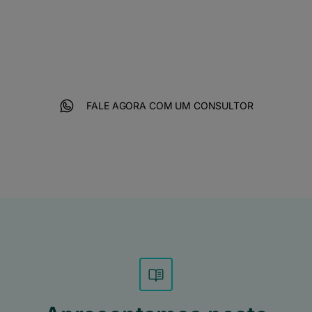
de negócio e crescer digitalmente
com velocidade, você precisa do
melhor em criatividade, performance
e tecnologia.
FALE AGORA COM UM CONSULTOR