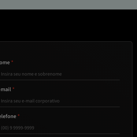
ome
-mail
elefone