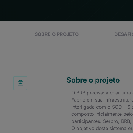
SOBRE O PROJETO
DESAFI
Sobre o projeto
O BRB precisava criar uma 
Fabric em sua infraestrutur
interligada com o SCD – Si
composto inicialmente pelo
participantes: Serpro, BRB
O objetivo deste sistema er