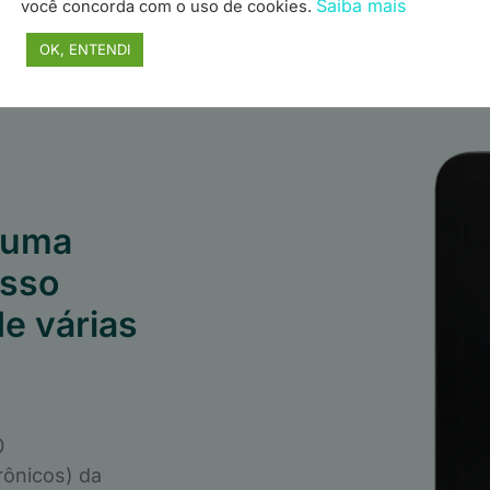
Saiba mais
você concorda com o uso de cookies.
OK, ENTENDI
 uma
esso
e várias
0
rônicos) da