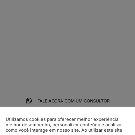
Acelere seu
crescimento digita
com a 4Linux
 todos os seus objetivos de negócio e crescer
de, você precisa do melhor em criatividade
e tecnologia.
FALE AGORA COM UM CONSULTOR
Utilizamos cookies para oferecer melhor experiência,
melhor desempenho, personalizar conteúdo e analisar
como você interage em nosso site. Ao utilizar este site,