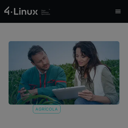
AGRÍCOLA
SETOR:
Rocket.chat na azure com
livechat