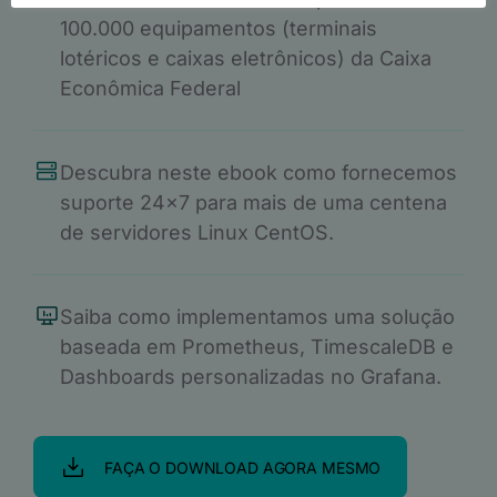
100.000 equipamentos (terminais
lotéricos e caixas eletrônicos) da Caixa
Econômica Federal
Descubra neste ebook como fornecemos
suporte 24x7 para mais de uma centena
de servidores Linux CentOS.
Saiba como implementamos uma solução
baseada em Prometheus, TimescaleDB e
Dashboards personalizadas no Grafana.
FAÇA O DOWNLOAD AGORA MESMO