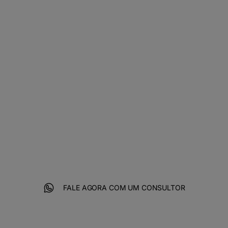
crescimento
digital com a
4Linux
Para atingir todos os seus objetivos
de negócio e crescer digitalmente
com velocidade, você precisa do
melhor em criatividade, performance
e tecnologia.
FALE AGORA COM UM CONSULTOR