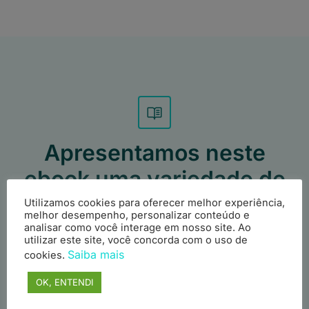
Apresentamos neste
ebook uma variedade de
cases de sucesso com
Utilizamos cookies para oferecer melhor experiência,
melhor desempenho, personalizar conteúdo e
detalhamento técnico de
analisar como você interage em nosso site. Ao
utilizar este site, você concorda com o uso de
várias tecnologias.
Saiba mais
cookies.
OK, ENTENDI
Linux Debian customizado para mais de