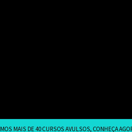
GORA
CONHEÇA AGORA
+140 horas de conteúdos educacionais
+100 horas de
Assinatura Python
Assinatur
GORA
CONHEÇA AGORA
MOS MAIS DE 40 CURSOS AVULSOS, CONHEÇA AGO