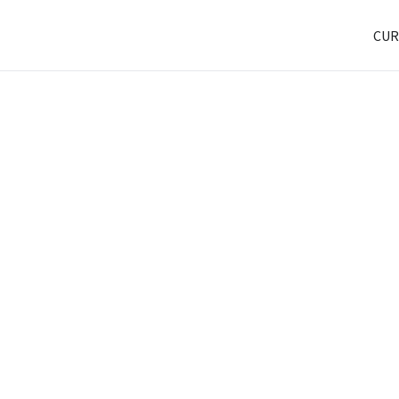
CUR
a
os
ine.