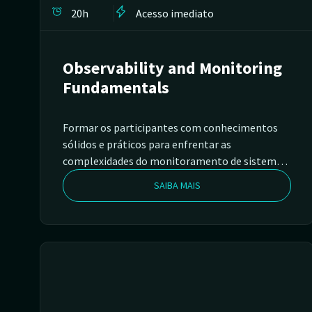
20h
Acesso imediato
Observability and Monitoring
Fundamentals
Formar os participantes com conhecimentos
sólidos e práticos para enfrentar as
complexidades do monitoramento de sistemas
e aplicações em ambientes altamente
SAIBA MAIS
distribuídos, além de fazê-los entender os
conceitos de observabilidade e como aplicá-los.