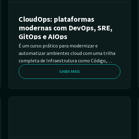
CloudOps: plataformas
modernas com DevOps, SRE,
GitOps e AIOps
É um curso prático para modernizar e
automatizar ambientes cloud com uma trilha
completa de Infraestrutura como Código,
Kubernetes, CI/CD, GitOps, segurança e
SAIBA MAIS
observabilidade, integrando AIOps para
acelerar tarefas operacionais do dia a dia. Você
vai construir, do zero, uma plataforma de
entrega e operação para microserviços usando
uma aplicação de demonstração cloud-first
baseada em microserviços como guia. Trata-se
de um e-commerce web, no qual os usuários
podem navegar pelos produtos, adicionar itens
ao carrinho e finalizar a compra.