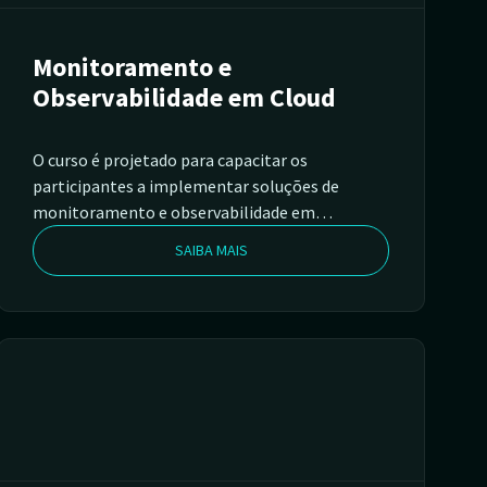
Monitoramento e
Observabilidade em Cloud
O curso é projetado para capacitar os
participantes a implementar soluções de
monitoramento e observabilidade em
ambientes de nuvem, utilizando uma variedade
SAIBA MAIS
de ferramentas populares e robustas, como
Zabbix*, Prometheus, Grafana, Google Cloud
Monitoring, Graylog, Elasticsearch, Kibana,
OpenTelemetry e Google Cloud Logging.