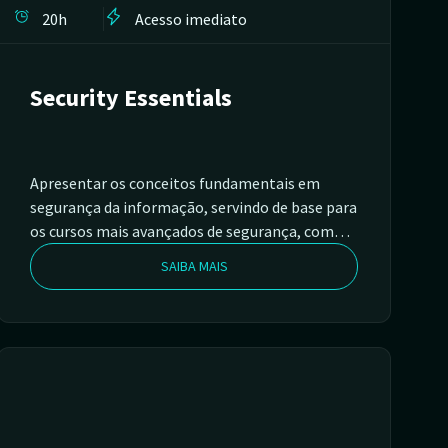
20h
Acesso imediato
Security Essentials
Apresentar os conceitos fundamentais em
segurança da informação, servindo de base para
os cursos mais avançados de segurança, como
Pentest e Segurança em Servidores Linux. O
SAIBA MAIS
curso foca na compreensão de ameaças,
vulnerabilidades e melhores práticas,
fornecendo a base necessária para se tornar um
profissional de pentest. Este curso abrange
tópicos essenciais e habilidades práticas,
preparando os alunos para uma carreira em
testes de penetração de sistemas e redes.