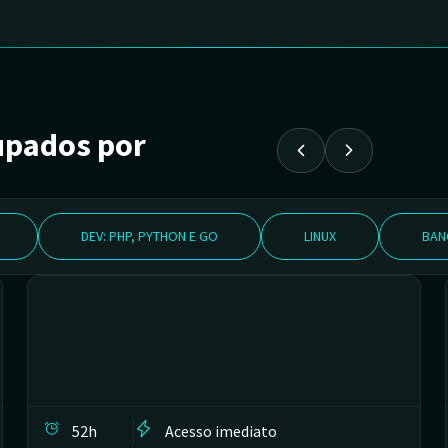
upados por
DEV: PHP, PYTHON E GO
LINUX
BAN
52h
Acesso imediato