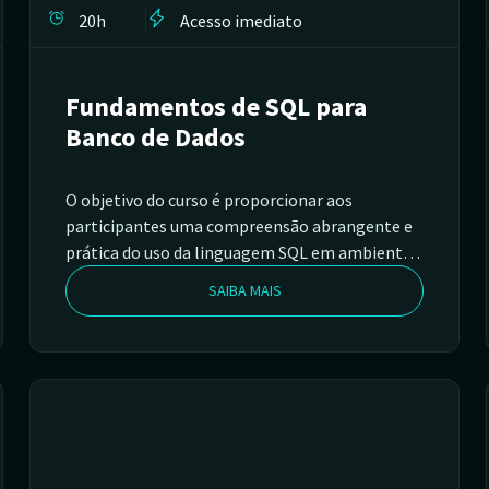
20h
Acesso imediato
Fundamentos de SQL para
Banco de Dados
O objetivo do curso é proporcionar aos
participantes uma compreensão abrangente e
prática do uso da linguagem SQL em ambientes
de banco de dados. O curso permite que os
SAIBA MAIS
iniciantes adquiram as habilidades necessárias
para entrarem no mundo dos sistemas de
gerenciamento de banco de dados. O curso vai
te preparar para enfrentar desafios reais no
gerenciamento e manipulação de dados em
sistemas de banco de dados relacionais, com um
enfoque prático e hands-on.