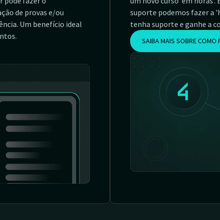
r pode fazer o
um novo curso ‘em horas’. 
ção de provas e/ou
suporte podemos fazer a 'h
ncia. Um benefício ideal
tenha suporte e ganhe a c
ntos.
SAIBA MAIS SOBRE COMO