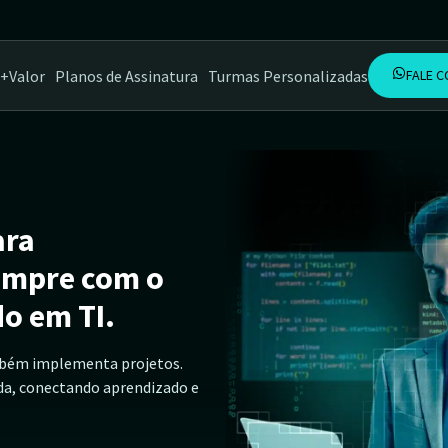
+Valor
Planos de Assinatura
Turmas Personalizadas
FALE 
ara
empre com o
o em TI.
mbém implementa projetos.
da, conectando aprendizado e