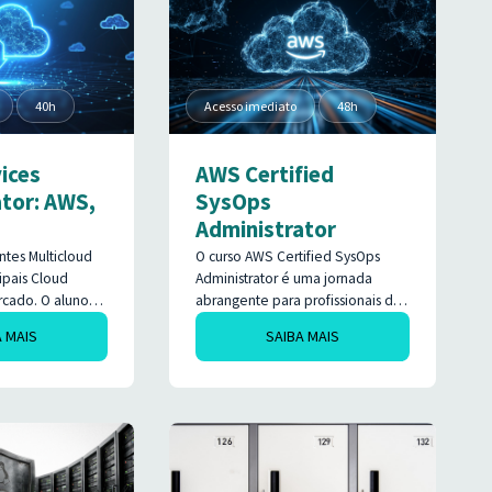
nitoring,
Cloud Functions, Docker,
earch, Kibana,
Kubernetes, Logs, Monitoramento
e Google Cloud
e Alertas através do serviços da
Google Cloud Platform.
40h
Acesso imediato
48h
ices
AWS Certified
tor: AWS,
SysOps
Administrator
tes Multicloud
O curso AWS Certified SysOps
ipais Cloud
Administrator é uma jornada
rcado. O aluno
abrangente para profissionais de
ática como
TI que desejam aprimorar suas
A MAIS
SAIBA MAIS
ias, Redes,
habilidades na administração de
Logs, Auto
sistemas na nuvem da Amazon
lancer,
Web Services (AWS). Com foco
Alertas na
em operações, automação e
vices, Google
otimização de recursos, este
 na Microsoft
curso oferece conhecimentos
aprenderá como
práticos e teóricos essenciais para