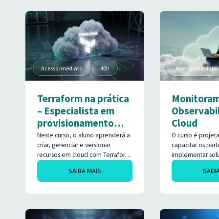
acelerar diagnóst
automatizar análi
incidentes e otim
forma prática, se
Acesso imediato
40h
Acesso imediato
Terraform na prática
Monitoram
– Especialista em
Observabi
provisionamento
Cloud
Cloud na GCP
Neste curso, o aluno aprenderá a
O curso é projet
criar, gerenciar e versionar
capacitar os part
recursos em cloud com Terraform,
implementar sol
dominando a ferramenta com
monitoramento 
SAIBA MAIS
SAIB
foco em arquitetura, manutenção
observabilidade
e melhores práticas de
de nuvem, utili
infraestrutura como código, por
variedade de fe
meio de laboratórios práticos na
populares e rob
Google Cloud Platform aplicáveis
Zabbix*, Promet