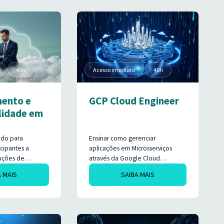
icos,
domine a infraestrutura local, sem
ses, investigar
precisar de background em
izar clusters de
Machine Learning ou Python.
gura e eficiente.
40h
Acesso imediato
40h
ento e
GCP Cloud Engineer
lidade em
ado para
Ensinar como gerenciar
icipantes a
aplicações em Microsserviços
uções de
através da Google Cloud
e
Platform. Aprenda na prática
A MAIS
SAIBA MAIS
 em ambientes
como gerenciar Instâncias, IAM,
zando uma
Cloud Shell, Datastore, Rede,
rramentas
Armazenamento, Auto Scaling,
ustas, como
Load Balancer, VPN, Cloud SQL,
heus, Grafana,
Google App Engine, Cloud Run,