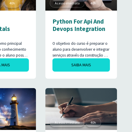
40h
Acesso imediato
40h
Python For Api And
tals
Devops Integration
omo principal
O objetivo do curso é preparar o
r o conhecimento
aluno para desenvolver e integrar
e o aluno possa
serviços através da construção de
ipais
APIs em Python, além de
A MAIS
SAIBA MAIS
 linguagem de
apresentar uma esteira de
avés do Python.
desenvolvimento integrando
ferramentas de versionamento
de código, integração contínua e
deploy com Git, GitLab CI e
Heroku.
imediato
Acesso imediato
40h