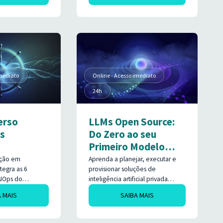
imediato
Online - Acesso imediato
24h
erso
LLMs Open Source:
s
Do Zero ao seu
Primeiro Modelo
Corporativo
ação em
Aprenda a planejar, executar e
tegra as 6
provisionar soluções de
AIOps do
inteligência artificial privada
 as
dentro da governança da sua
A MAIS
SAIBA MAIS
entas de IA
empresa. Reduza custos com APIs
ssistema
proprietárias em dólar, blinde sua
escubra como
operação contra riscos da LGPD e