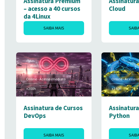
Assinatura Premium
Assinatura
– acesso a 40 cursos
Cloud
da 4Linux
SAIBA MAIS
SAIB
Online - Acesso imediato
Online - Acesso 
+200h
+140h
Assinatura de Cursos
Assinatura
DevOps
Python
SAIBA MAIS
SAIB