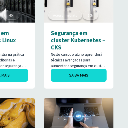
s ambientes na
garantir a eficiência e a segurança
 Terraform.
dos ambientes AWS, preparando
os alunos para obter a
40h
Acesso imediato
20h
certificação SysOps Administrator.
 em
Segurança em
 Linux
cluster Kubernetes –
CKS
stra na prática
Neste curso, o aluno aprenderá
ditorias e
técnicas avançadas para
or segurança em
aumentar a segurança em clusters
inux.
Kubernetes, configurando
A MAIS
SAIBA MAIS
autenticação e autorização,
aplicando benchmarks de
segurança, gerenciando políticas
com OPA, protegendo imagens
de contêiner, realizando
auditorias em tempo real e se
preparando para a certificação
Kubernetes Security Specialist
(CKS).