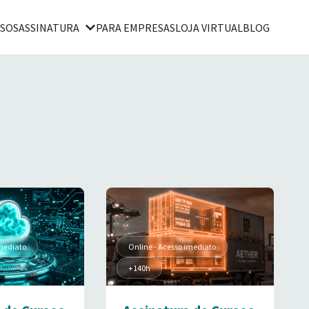
SOS
ASSINATURA
PARA EMPRESAS
LOJA VIRTUAL
BLOG
imediato
Online - Acesso imediato
+140h