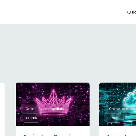
CUR
Online - Acesso imediato
Online - Acesso 
+1000h
+200h