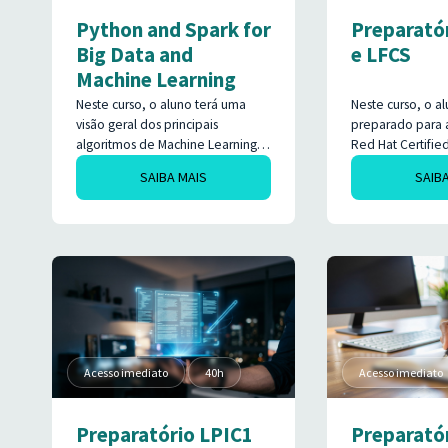
Python and Spark for
Preparató
Big Data and
e LFCS
Machine Learning
Neste curso, o aluno terá uma
Neste curso, o a
visão geral dos principais
preparado para a
algoritmos de Machine Learning,
Red Hat Certifie
aprendendo a aplicá-los
Administrator (R
SAIBA MAIS
SAIB
criticamente com ferramentas
Foundation Certi
open source como Python,
Administrator (L
Spark, Hadoop, PySpark, Numba,
em tópicos cobr
TensorFlow e Keras, além de
exames, laborató
receber um roadmap abrangente
nas principais tar
que cobre Ciência de Dados,
de um profission
Machine Learning e
infraestrutura op
Processamento de Alto
Desempenho (HPC).
Acesso imediato
40h
Acesso imediato
Preparatório LPIC1
Preparató