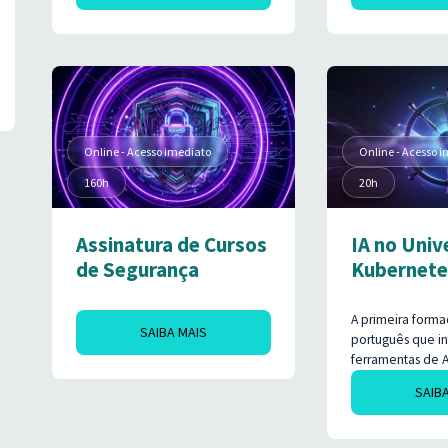
Online - Acesso imediato
Online - Acesso 
160h
20h
Assinatura de Cursos
IA no Univ
de Segurança
Kubernete
A primeira form
SAIBA MAIS
português que in
ferramentas de 
ecossistema CNCF. Domine
SAIB
principais ferram
aplicadas ao eco
Kubernetes e d