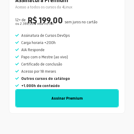
Acesso a todos os cursos da 4Linux
R$ 199,00
12× de
sem juros no cartão
ou 2.388,00 a vista no Pix
Assinatura de Cursos DevOps
Carga horaria +200h
AIA Responde
Papo com o Mestre (ao vivo)
Certificado de conclusão
Acesso por 18 meses
Outros cursos do catálogo
+1.000h de conteúdo
Assinar Premium