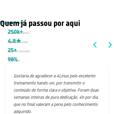
Quem já passou por aqui
RESULTADOS REAIS
250k+
Alunos treinados
4.8★
Avaliação média
25+
Anos de mercado
98%
Satisfação
Gostaria de agradecer a 4Linux pelo excelente
treinamento hands-on, por transmitir o
conteúdo de forma clara e objetiva. Foram duas
semanas inteiras de pura dedicação, 4h por dia,
que no final valeram a pena pelo conhecimento
adquirido.