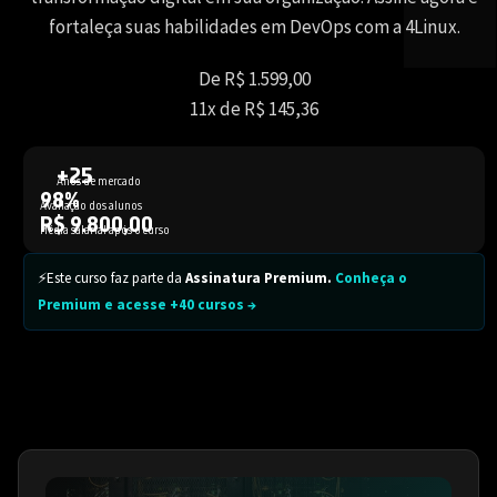
fortaleça suas habilidades em DevOps com a 4Linux.
De R$ 1.599,00
11x de R$ 145,36
+25
Anos de mercado
98%
Avaliação dos alunos
R$ 9.800,00
Média salarial após o curso
⚡Este curso faz parte da
Assinatura Premium.
Conheça o
Premium e acesse +40 cursos →