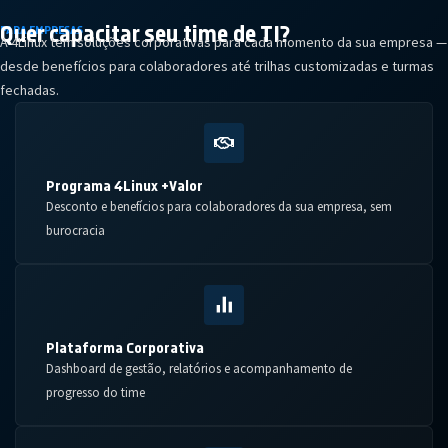
Quer capacitar seu
time de TI?
PARA EMPRESAS
A 4Linux tem soluções corporativas para cada momento da sua empresa —
desde benefícios para colaboradores até trilhas customizadas e turmas
fechadas.
Programa 4Linux +Valor
Desconto e benefícios para colaboradores da sua empresa, sem
burocracia
Plataforma Corporativa
Dashboard de gestão, relatórios e acompanhamento de
progresso do time