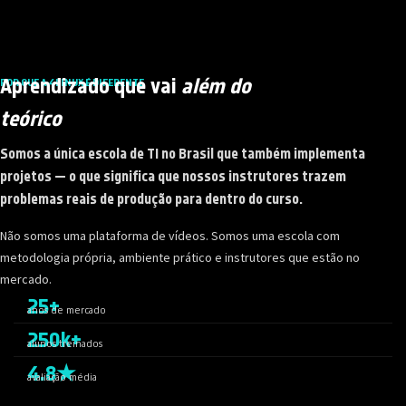
Aprendizado que vai
além do
POR QUE A 4LINUX É DIFERENTE
teórico
Somos a única escola de TI no Brasil que também implementa
projetos — o que significa que nossos instrutores trazem
problemas reais de produção para dentro do curso.
Não somos uma plataforma de vídeos. Somos uma escola com
metodologia própria, ambiente prático e instrutores que estão no
mercado.
25+
anos de mercado
250k+
alunos treinados
4.8★
avaliação média