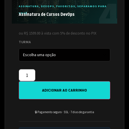
ASSINATURA
,
DEVOPS
,
FAVORITOS
,
SEPARAMOS PARA
VOCÊ
Assinatura de Cursos DevOps
ou R$ 1599.00 à vista com 5% de desconto no PIX
TURMA
ADICIONAR AO CARRINHO
🔒 Pagamento seguro · SSL · 7 dias de garantia