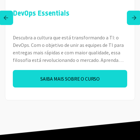
DevOps Essentials
Descubra a cultura que está transformando a TI: o
DevOps. Com o objetivo de unir as equipes de TI para
entregas mais rápidas e com maior qualidade, essa
filosofia está revolucionando o mercado. Aprenda
conceitos e benefícios da adoção do DevOps no
mundo corporativo e pratique com um laboratório
SAIBA MAIS SOBRE O CURSO
online, criando uma Pipeline DevOps do começo ao
fim com GitOps.