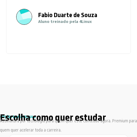
Fabio Duarte de Souza
Aluno treinado pela 4Linux
Escolha como quer estudar
OPÇÕES DE MATRÍCULA
Assinatura por tecnologia para quem quer este conteúdo agora. Premium para
quem quer acelerar toda a carreira.