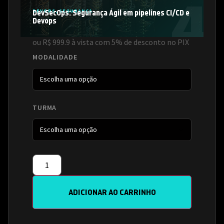
DEVOPS
DevSecOps: Segurança Ágil em pipelines CI/CD e
,
SEGURANÇA
Devops
ou R$ 999.9 à vista com 5% de desconto no PIX
MODALIDADE
TURMA
ADICIONAR AO CARRINHO