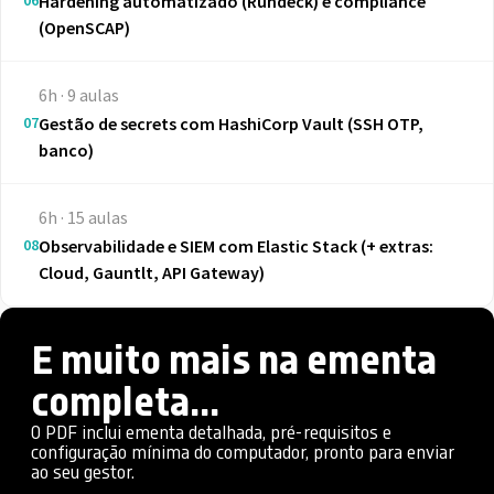
Hardening automatizado (Rundeck) e compliance
(OpenSCAP)
6h · 9 aulas
07
Gestão de secrets com HashiCorp Vault (SSH OTP,
banco)
6h · 15 aulas
08
Observabilidade e SIEM com Elastic Stack (+ extras:
Cloud, Gauntlt, API Gateway)
E muito mais na ementa
completa...
O PDF inclui ementa detalhada, pré-requisitos e
configuração mínima do computador, pronto para enviar
ao seu gestor.