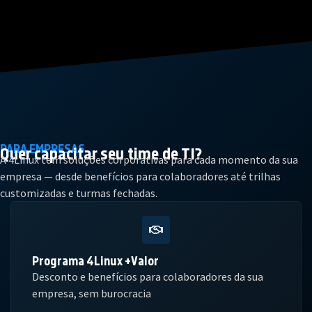
PARA EMPRESAS
Quer capacitar seu
time de TI?
A 4Linux tem soluções corporativas para cada momento da sua
empresa — desde benefícios para colaboradores até trilhas
customizadas e turmas fechadas.
Programa 4Linux +Valor
Desconto e benefícios para colaboradores da sua
empresa, sem burocracia