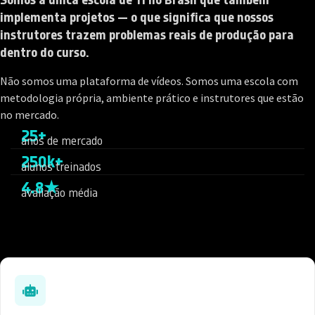
implementa projetos — o que significa que nossos
instrutores trazem problemas reais de produção para
dentro do curso.
Não somos uma plataforma de vídeos. Somos uma escola com
metodologia própria, ambiente prático e instrutores que estão
no mercado.
25+
anos de mercado
250k+
alunos treinados
4.8★
avaliação média