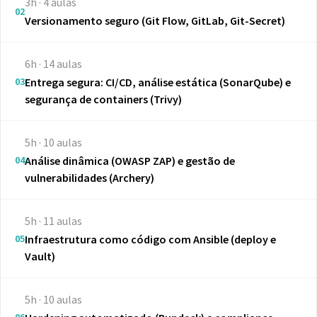
3h · 4 aulas
02
Versionamento seguro (Git Flow, GitLab, Git-Secret)
6h · 14 aulas
03
Entrega segura: CI/CD, análise estática (SonarQube) e
segurança de containers (Trivy)
5h · 10 aulas
04
Análise dinâmica (OWASP ZAP) e gestão de
vulnerabilidades (Archery)
5h · 11 aulas
05
Infraestrutura como código com Ansible (deploy e
Vault)
5h · 10 aulas
06