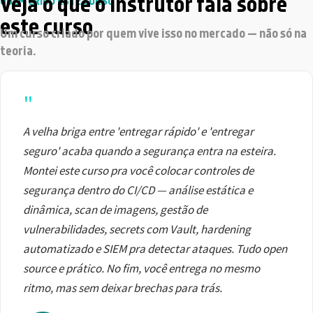
Veja o que o instrutor fala sobre
QUEM CRIOU ESTE CURSO
este curso
Um curso criado por quem vive isso no mercado — não só na
teoria.
"
A velha briga entre 'entregar rápido' e 'entregar
seguro' acaba quando a segurança entra na esteira.
Montei este curso pra você colocar controles de
segurança dentro do CI/CD — análise estática e
dinâmica, scan de imagens, gestão de
vulnerabilidades, secrets com Vault, hardening
automatizado e SIEM pra detectar ataques. Tudo open
source e prático. No fim, você entrega no mesmo
ritmo, mas sem deixar brechas para trás.