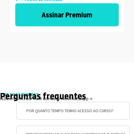
Assinar Premium
Perguntas frequentes
TIRE SUAS DÚVIDAS
Não encontrou?
Fale conosco no WhatsApp →
POR QUANTO TEMPO TENHO ACESSO AO CURSO?