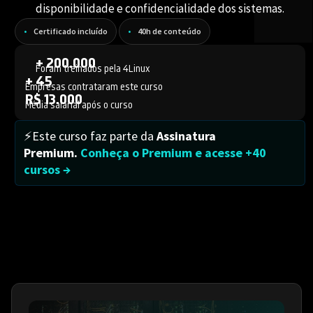
disponibilidade e confidencialidade dos sistemas.
Certificado incluído
40h de conteúdo
+ 200.000
Foram treinados pela 4Linux
+ 45
Empresas contrataram este curso
R$ 13.000
Média salarial após o curso
⚡Este curso faz parte da
Assinatura
Premium.
Conheça o Premium e acesse +40
cursos →