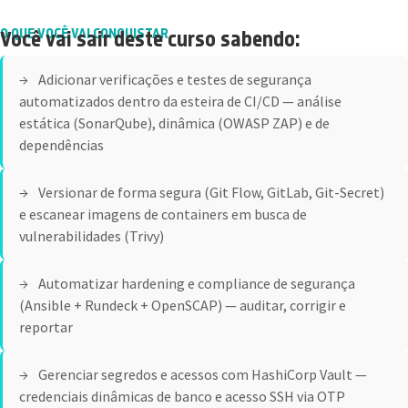
O QUE VOCÊ VAI CONQUISTAR
Você vai sair deste curso sabendo:
Adicionar verificações e testes de segurança
automatizados dentro da esteira de CI/CD — análise
estática (SonarQube), dinâmica (OWASP ZAP) e de
dependências
Versionar de forma segura (Git Flow, GitLab, Git-Secret)
e escanear imagens de containers em busca de
vulnerabilidades (Trivy)
Automatizar hardening e compliance de segurança
(Ansible + Rundeck + OpenSCAP) — auditar, corrigir e
reportar
Gerenciar segredos e acessos com HashiCorp Vault —
credenciais dinâmicas de banco e acesso SSH via OTP