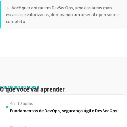
Você quer entrar em DevSecOps, uma das áreas mais
escassas e valorizadas, dominando um arsenal open source
completo
CONTEÚDO DO CURSO
O que você vai aprender
4h · 10 aulas
01
Fundamentos de DevOps, segurança ágil e DevSecOps