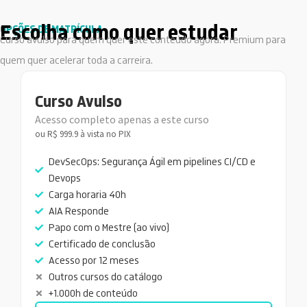
Escolha como quer estudar
OPÇÕES DE MATRÍCULA
Curso avulso para quem quer este conteúdo agora. Premium para
quem quer acelerar toda a carreira.
Curso Avulso
Acesso completo apenas a este curso
ou R$ 999.9 à vista no PIX
DevSecOps: Segurança Ágil em pipelines CI/CD e
Devops
Carga horaria 40h
AIA Responde
Papo com o Mestre (ao vivo)
Certificado de conclusão
Acesso por 12 meses
Outros cursos do catálogo
+1.000h de conteúdo