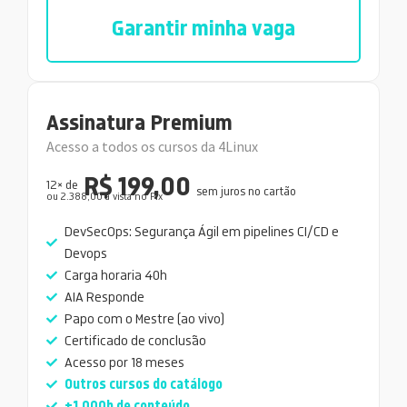
Garantir minha vaga
Assinatura Premium
Acesso a todos os cursos da 4Linux
R$ 199,00
12× de
sem juros no cartão
ou 2.388,00 a vista no Pix
DevSecOps: Segurança Ágil em pipelines CI/CD e
Devops
Carga horaria 40h
AIA Responde
Papo com o Mestre (ao vivo)
Certificado de conclusão
Acesso por 18 meses
Outros cursos do catálogo
+1.000h de conteúdo