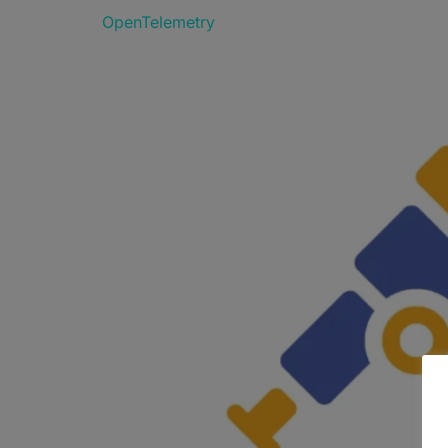
OpenTelemetry