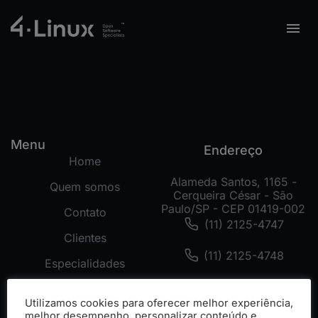
Menu
Endereço
Home
Alameda Santos, 1165 -
Quem somos
Cerqueira César - São
Paulo/SP - CEP 01419-002
Contato
(11) 2125-4747
Clientes
(11) 2125-4748
Especialidades
(11) 99178-3872
Tecnologias
Utilizamos cookies para oferecer melhor experiência,
Cases
melhor desempenho, personalizar conteúdo e