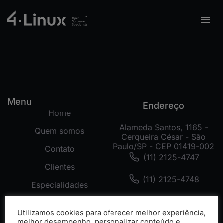
Menu
Endereço
Home
Alameda Santos, 1165 -
Quem somos
Cerqueira César - São
Paulo/SP - CEP 01419-002
Contato
(11) 2125-4747
Clientes
(11) 2125-4748
Especialidades
(11) 99178-3872
Tecnologias
Utilizamos cookies para oferecer melhor experiência,
Cases
melhor desempenho, personalizar conteúdo e