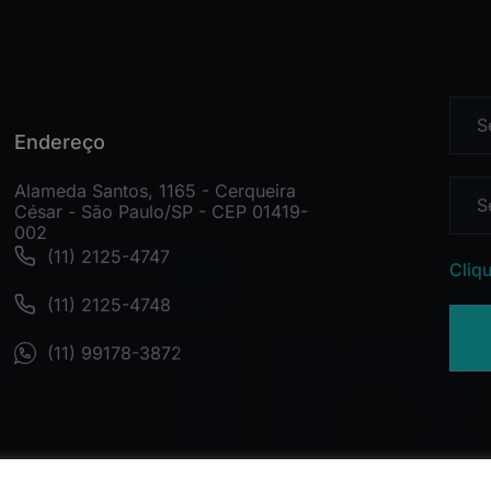
Endereço
Alameda Santos, 1165 - Cerqueira
César - São Paulo/SP - CEP 01419-
002
(11) 2125-4747
Cliqu
(11) 2125-4748
(11) 99178-3872