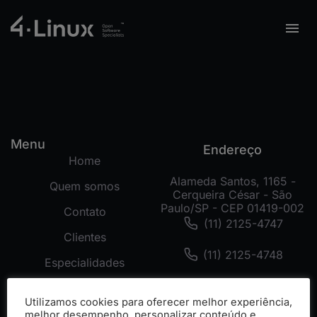
Menu
Endereço
Home
Alameda Santos, 1165 -
Quem somos
Cerqueira César - São
Paulo/SP - CEP 01419-002
Contato
(11) 2125-4747
Clientes
(11) 2125-4748
Especialidades
(11) 99178-3872
Tecnologias
Utilizamos cookies para oferecer melhor experiência,
Cases
melhor desempenho, personalizar conteúdo e