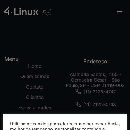
Menu
Endereço
Home
Alameda Santos, 1165 -
Quem somos
Cerqueira César - São
Paulo/SP - CEP 01419-002
Contato
(11) 2125-4747
Clientes
(11) 2125-4748
Especialidades
(11) 99178-3872
Tecnologias
Utilizamos cookies para oferecer melhor experiência,
Cases
melhor desempenho, personalizar conteúdo e