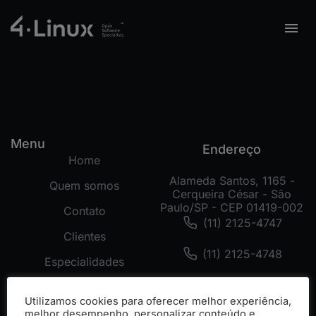
Menu
Endereço
Home
Alameda Santos, 1165 -
Quem somos
Cerqueira César - São
Paulo/SP - CEP 01419-002
Contato
(11) 2125-4747
Clientes
(11) 2125-4748
Especialidades
(11) 99178-3872
Tecnologias
Utilizamos cookies para oferecer melhor experiência,
Cases
melhor desempenho, personalizar conteúdo e