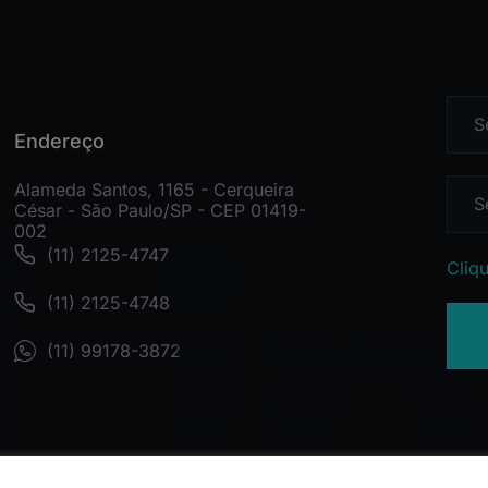
Endereço
Alameda Santos, 1165 - Cerqueira
César - São Paulo/SP - CEP 01419-
002
(11) 2125-4747
Cliqu
(11) 2125-4748
(11) 99178-3872