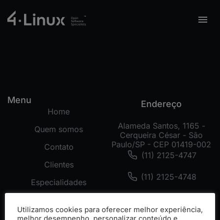
Menu
Endereço
Home
Alameda Santos, 1165 -
Quem somos
Cerqueira César - São
Paulo/SP - CEP 01419-002
Contato
(11) 2125-4747
Clientes
(11) 2125-4748
Especialidades
(11) 99178-3872
Tecnologias
Utilizamos cookies para oferecer melhor experiência,
Cases
melhor desempenho, personalizar conteúdo e