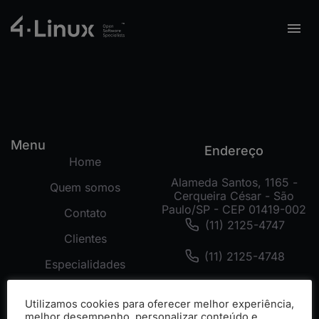
Menu
Endereço
Home
Alameda Santos, 1165 -
Quem somos
Cerqueira César - São
Paulo/SP - CEP 01419-002
Contato
(11) 2125-4747
Clientes
(11) 2125-4748
Especialidades
(11) 99178-3872
Tecnologias
Utilizamos cookies para oferecer melhor experiência,
Cases
melhor desempenho, personalizar conteúdo e