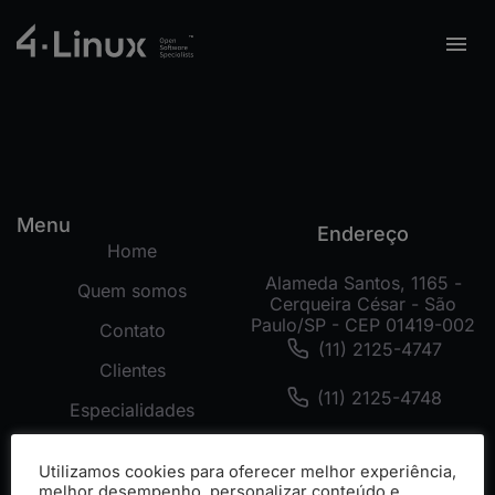
Menu
Endereço
Home
Alameda Santos, 1165 -
Quem somos
Cerqueira César - São
Paulo/SP - CEP 01419-002
Contato
(11) 2125-4747
Clientes
(11) 2125-4748
Especialidades
(11) 99178-3872
Tecnologias
Utilizamos cookies para oferecer melhor experiência,
Cases
melhor desempenho, personalizar conteúdo e