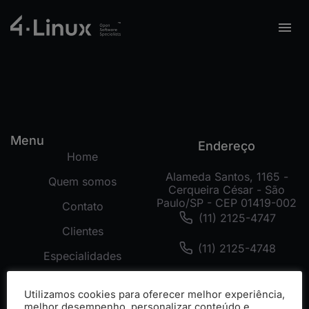
Menu
Endereço
Home
Alameda Santos, 1165 -
Quem somos
Cerqueira César - São
Paulo/SP - CEP 01419-002
Contato
(11) 2125-4747
Clientes
(11) 2125-4748
Especialidades
(11) 99178-3872
Tecnologias
Utilizamos cookies para oferecer melhor experiência,
Cases
melhor desempenho, personalizar conteúdo e