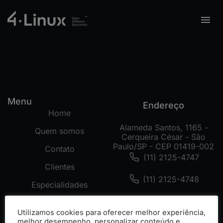
Menu
Endereço
Home
Alameda Santos, 1165 -
Quem somos
Cerqueira César - São
Paulo/SP - CEP 01419-002
Contato
(11) 2125-4747
Clientes
(11) 2125-4748
Especialidades
(11) 99178-3872
Tecnologias
Utilizamos cookies para oferecer melhor experiência,
Cases
melhor desempenho, personalizar conteúdo e