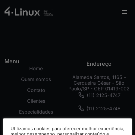
Menu
Endereço
Home
Alameda Santos, 1165 -
Quem somos
Cerqueira César - São
Paulo/SP - CEP 01419-002
Contato
(11) 2125-4747
Clientes
(11) 2125-4748
Especialidades
(11) 99178-3872
Tecnologias
Utilizamos cookies para oferecer melhor experiência,
Cases
melhor desempenho, personalizar conteúdo e