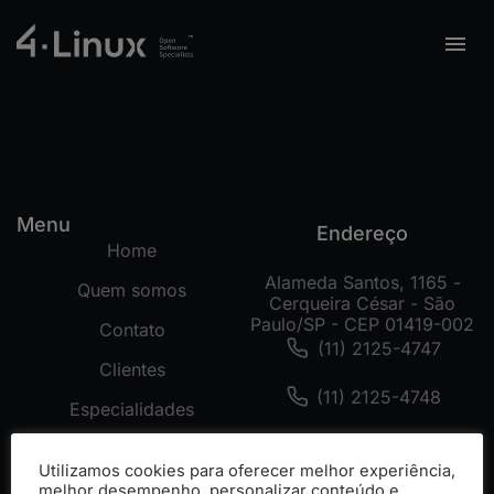
Menu
Endereço
Home
Alameda Santos, 1165 -
Quem somos
Cerqueira César - São
Paulo/SP - CEP 01419-002
Contato
(11) 2125-4747
Clientes
(11) 2125-4748
Especialidades
(11) 99178-3872
Tecnologias
Utilizamos cookies para oferecer melhor experiência,
Cases
melhor desempenho, personalizar conteúdo e