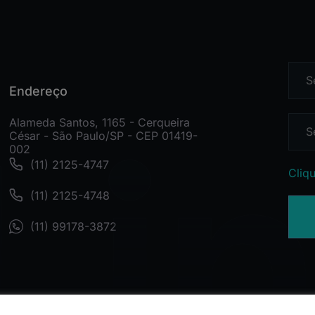
Endereço
Alameda Santos, 1165 - Cerqueira
César - São Paulo/SP - CEP 01419-
002
(11) 2125-4747
Cliqu
(11) 2125-4748
(11) 99178-3872