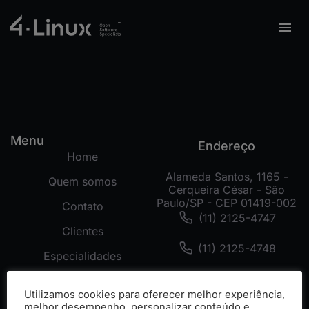
Menu
Endereço
Home
Alameda Santos, 1165 -
Quem somos
Cerqueira César - São
Paulo/SP - CEP 01419-002
Contato
(11) 2125-4747
Clientes
(11) 2125-4748
Especialidades
(11) 99178-3872
Tecnologias
Utilizamos cookies para oferecer melhor experiência,
Cases
melhor desempenho, personalizar conteúdo e