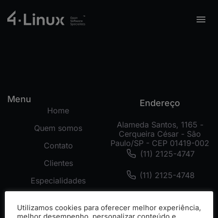
Menu
Endereço
Home
Alameda Santos, 1165 -
Quem somos
Cerqueira César - São
Paulo/SP - CEP 01419-002
Contato
(11) 2125-4747
Clientes
(11) 2125-4748
Especialidades
(11) 99178-3872
Tecnologias
Utilizamos cookies para oferecer melhor experiência,
Cases
melhor desempenho, personalizar conteúdo e