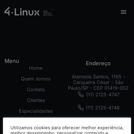
Menu
Endereço
Home
Alameda Santos, 1165 -
Quem somos
Cerqueira César - São
Paulo/SP - CEP 01419-002
Contato
(11) 2125-4747
Clientes
(11) 2125-4748
Especialidades
(11) 99178-3872
Tecnologias
Utilizamos cookies para oferecer melhor experiência,
Cases
melhor desempenho, personalizar conteúdo e