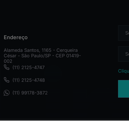
Endereço
Alameda Santos, 1165 - Cerqueira
César - São Paulo/SP - CEP 01419-
002
(11) 2125-4747
Cliqu
(11) 2125-4748
(11) 99178-3872