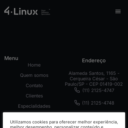
Menu
Endereço
Home
Alameda Santos, 1165 -
Quem somos
Cerqueira César - São
Paulo/SP - CEP 01419-002
Contato
(11) 2125-4747
Clientes
(11) 2125-4748
Especialidades
(11) 99178-3872
Tecnologias
Utilizamos cookies para oferecer melhor experiência,
Cases
melhor desempenho, personalizar conteúdo e