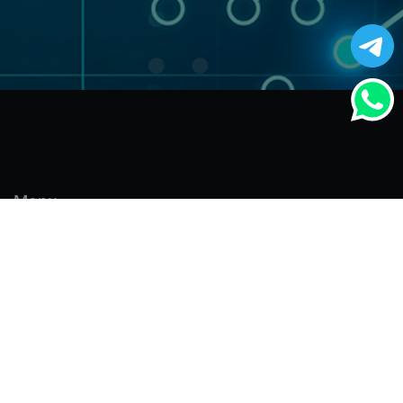
Menu
Endereço
Home
Alameda Santos, 1165 -
Quem somos
Cerqueira César - São
Paulo/SP - CEP 01419-002
Contato
(11) 2125-4747
Clientes
(11) 2125-4748
Especialidades
(11) 99178-3872
Tecnologias