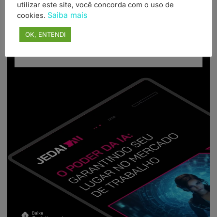
conhecer e estudar IA, para não ser substituído e
utilizar este site, você concorda com o uso de
Saiba mais
ver seu emprego e toda sua formação se
cookies.
desvalorizar em pouco tempo.
OK, ENTENDI
Realizar download