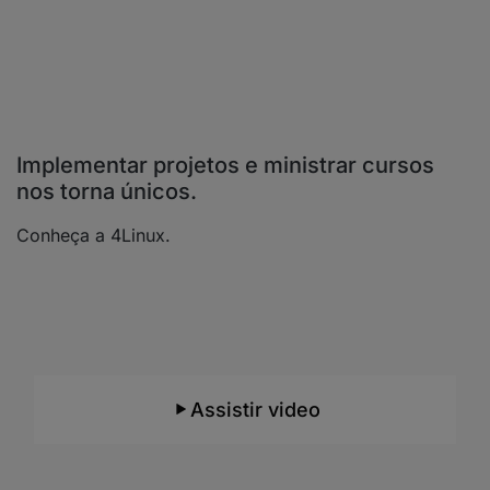
Implementar projetos e ministrar cursos
nos torna únicos.
Conheça a 4Linux.
Consultoria e Suporte
Conheça nossos
mais de 20 anos de
experiência
e como trabalhamos e com quais
tecnologias atuamos.
Assistir video