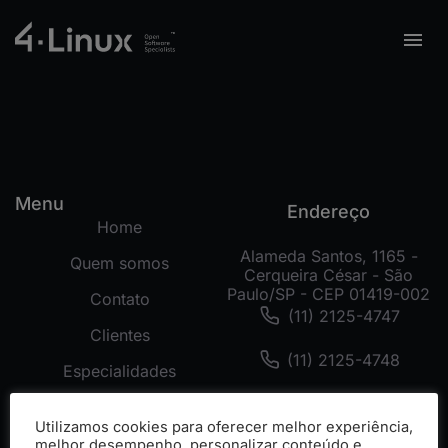
Menu
Endereço
Home
Alameda Santos, 1165 -
Quem somos
Cerqueira César - São
Paulo/SP - CEP 01419-002
Contato
(11) 2125-4747
Clientes
(11) 2125-4748
Especialidades
(11) 99178-3872
Tecnologias
Utilizamos cookies para oferecer melhor experiência,
Cases
melhor desempenho, personalizar conteúdo e