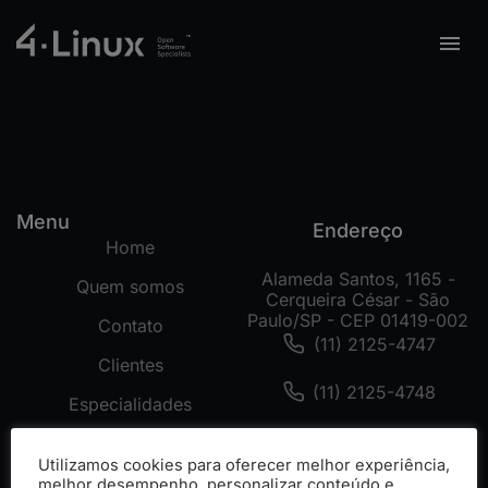
Menu
Endereço
Home
Alameda Santos, 1165 -
Quem somos
Cerqueira César - São
Paulo/SP - CEP 01419-002
Contato
(11) 2125-4747
Clientes
(11) 2125-4748
Especialidades
(11) 99178-3872
Tecnologias
Utilizamos cookies para oferecer melhor experiência,
Cases
melhor desempenho, personalizar conteúdo e