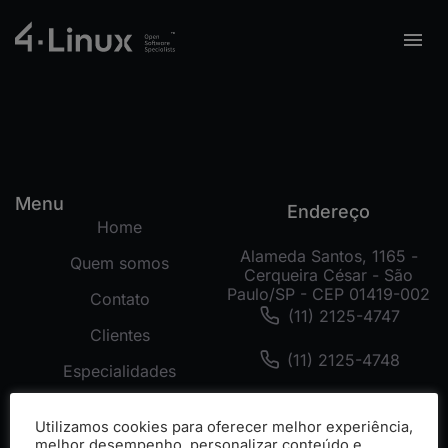
Menu
Endereço
Home
Alameda Santos, 1165 -
Quem somos
Cerqueira César - São
Paulo/SP - CEP 01419-002
Contato
(11) 2125-4747
Clientes
(11) 2125-4748
Especialidades
(11) 99178-3872
Tecnologias
Utilizamos cookies para oferecer melhor experiência,
Cases
melhor desempenho, personalizar conteúdo e