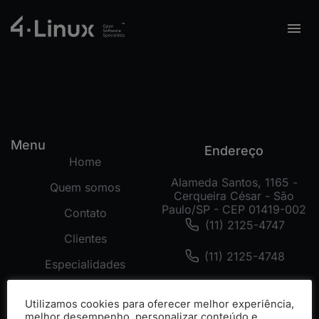
Menu
Endereço
Home
Alameda Santos, 1165 -
Quem somos
Cerqueira César - São
Paulo/SP - CEP 01419-002
Contato
(11) 2125-4747
Clientes
(11) 2125-4748
Especialidades
(11) 99178-3872
Tecnologias
Utilizamos cookies para oferecer melhor experiência,
Cases
melhor desempenho, personalizar conteúdo e