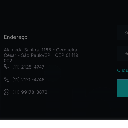
Endereço
Alameda Santos, 1165 - Cerqueira
César - São Paulo/SP - CEP 01419-
002
(11) 2125-4747
Cliqu
(11) 2125-4748
(11) 99178-3872