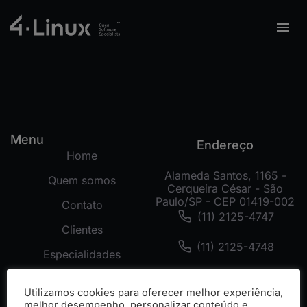
Menu
Endereço
Home
Alameda Santos, 1165 -
Quem somos
Cerqueira César - São
Paulo/SP - CEP 01419-002
Contato
(11) 2125-4747
Clientes
(11) 2125-4748
Especialidades
(11) 99178-3872
Tecnologias
Utilizamos cookies para oferecer melhor experiência,
Cases
melhor desempenho, personalizar conteúdo e