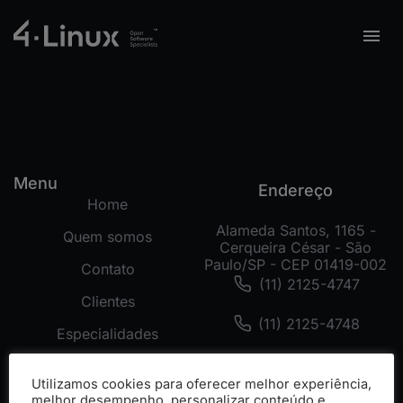
Menu
Endereço
Home
Alameda Santos, 1165 -
Quem somos
Cerqueira César - São
Paulo/SP - CEP 01419-002
Contato
(11) 2125-4747
Clientes
(11) 2125-4748
Especialidades
(11) 99178-3872
Tecnologias
Utilizamos cookies para oferecer melhor experiência,
Cases
melhor desempenho, personalizar conteúdo e