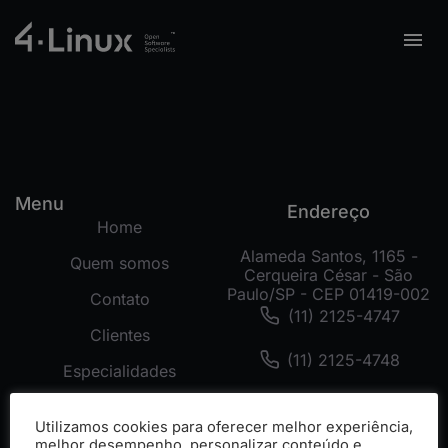
Menu
Endereço
Home
Alameda Santos, 1165 -
Quem somos
Cerqueira César - São
Paulo/SP - CEP 01419-002
Contato
(11) 2125-4747
Clientes
(11) 2125-4748
Especialidades
(11) 99178-3872
Tecnologias
Utilizamos cookies para oferecer melhor experiência,
Cases
melhor desempenho, personalizar conteúdo e