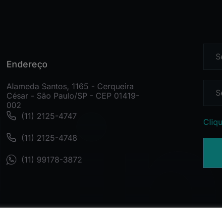
Endereço
Alameda Santos, 1165 - Cerqueira
César - São Paulo/SP - CEP 01419-
002
(11) 2125-4747
Cliqu
(11) 2125-4748
(11) 99178-3872