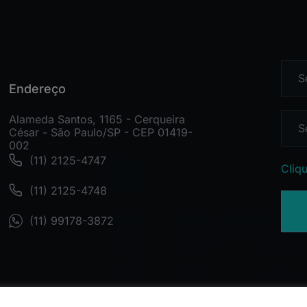
Endereço
Alameda Santos, 1165 - Cerqueira
César - São Paulo/SP - CEP 01419-
002
(11) 2125-4747
Cliqu
(11) 2125-4748
(11) 99178-3872