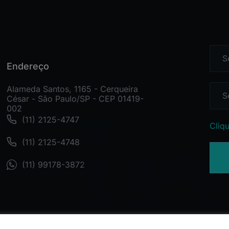
Endereço
Alameda Santos, 1165 - Cerqueira
César - São Paulo/SP - CEP 01419-
002
(11) 2125-4747
Cliqu
(11) 2125-4748
(11) 99178-3872