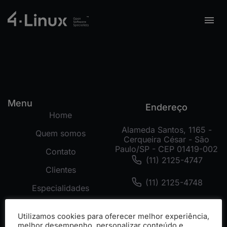
Menu
Endereço
Home
Alameda Santos, 1165 -
Quem somos
Cerqueira César - São
Paulo/SP - CEP 01419-002
Contato
(11) 2125-4747
Clientes
(11) 2125-4748
Especialidades
(11) 99178-3872
Tecnologias
Utilizamos cookies para oferecer melhor experiência,
Cases
melhor desempenho, personalizar conteúdo e